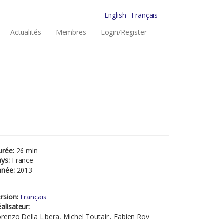
English
Français
Actualités
Membres
Login/Register
urée:
26 min
ays:
France
nnée:
2013
rsion:
Français
alisateur:
renzo Della Libera, Michel Toutain, Fabien Roy