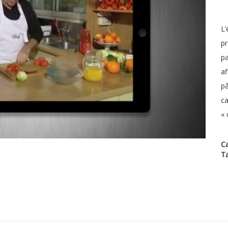
L’
pr
pa
af
pâ
ca
« 
Ca
T