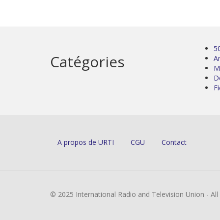
5
Catégories
Ar
M
D
Fi
A propos de URTI
CGU
Contact
© 2025 International Radio and Television Union - Al