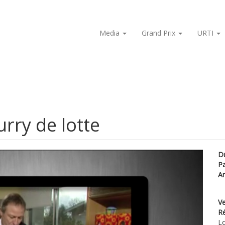
Media
Grand Prix
URTI
rry de lotte
D
P
A
Ve
Ré
Lo