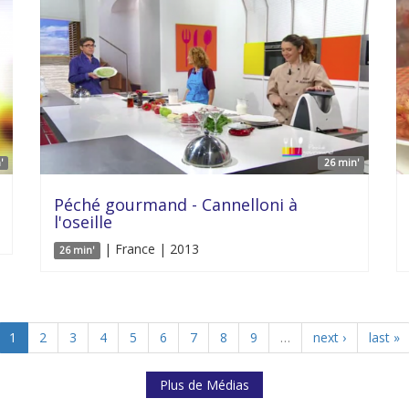
'
26 min'
Péché gourmand - Cannelloni à
l'oseille
| France | 2013
26 min'
1
2
3
4
5
6
7
8
9
…
next ›
last »
Plus de Médias