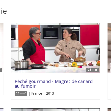
ie
'
26 min'
Péché gourmand - Magret de canard
au fumoir
| France | 2013
26 min'