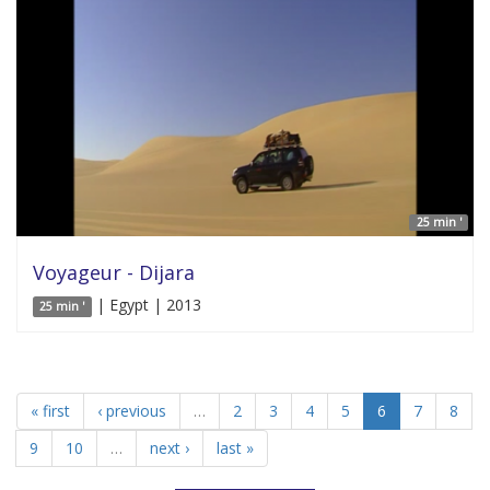
25 min '
Voyageur - Dijara
| Egypt | 2013
25 min '
« first
‹ previous
…
2
3
4
5
6
7
8
9
10
…
next ›
last »