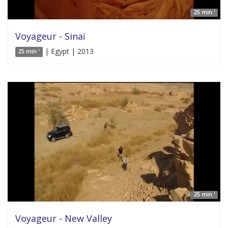
25 min '
Voyageur - Sinaï
| Egypt | 2013
25 min '
25 min '
Voyageur - New Valley