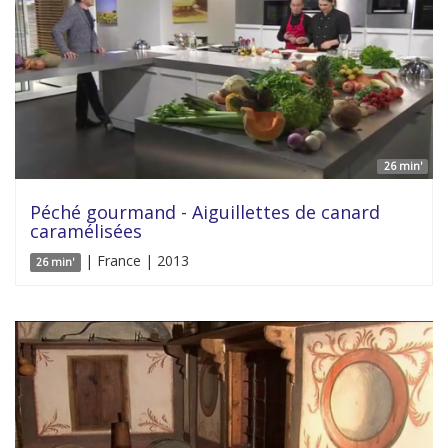
26 min'
Péché gourmand - Aiguillettes de canard
caramélisées
| France | 2013
26 min'