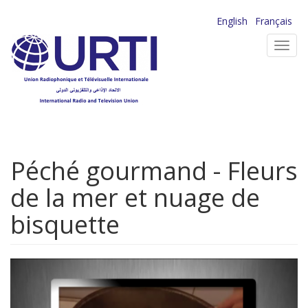
Aller
English
Français
au
Toggl
contenu
navig
principal
Péché gourmand - Fleurs
de la mer et nuage de
bisquette