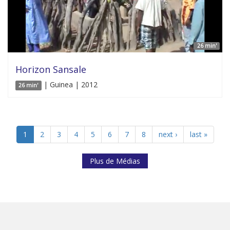
26 min'
Horizon Sansale
| Guinea | 2012
26 min'
1
2
3
4
5
6
7
8
next ›
last »
Plus de Médias