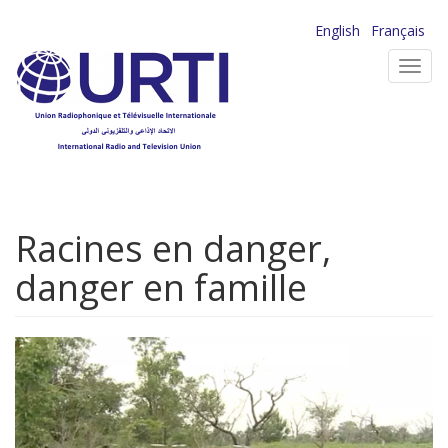
Aller
English
Français
au
Toggl
contenu
navig
principal
Racines en danger,
danger en famille