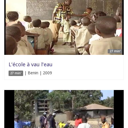
27 min'
L'école à vau l'eau
| Benin | 2009
27 min'