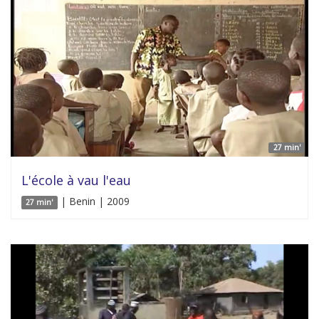
27 min'
L'école à vau l'eau
| Benin | 2009
27 min'