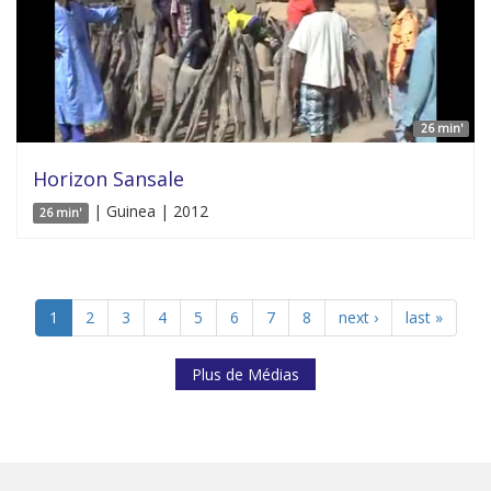
26 min'
Horizon Sansale
| Guinea | 2012
26 min'
1
2
3
4
5
6
7
8
next ›
last »
Plus de Médias