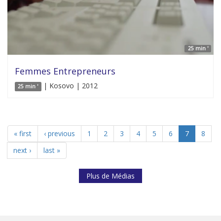
25 min '
Femmes Entrepreneurs
| Kosovo | 2012
25 min '
« first
‹ previous
1
2
3
4
5
6
7
8
next ›
last »
Plus de Médias