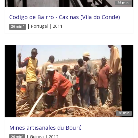
26 min '
Codigo de Bairro - Caxinas (Vila do Conde)
| Portugal | 2011
26 min '
26 min'
Mines artisanales du Bouré
| Guinea | 2012
26 min'