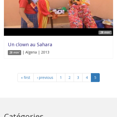
28 min'
Un clown au Sahara
| Algeria | 2013
28 min'
« first
‹ previous
1
2
3
4
5
Catégories