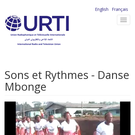
Aller
English
Français
au
Toggl
contenu
navig
principal
Sons et Rythmes - Danse
Mbonge