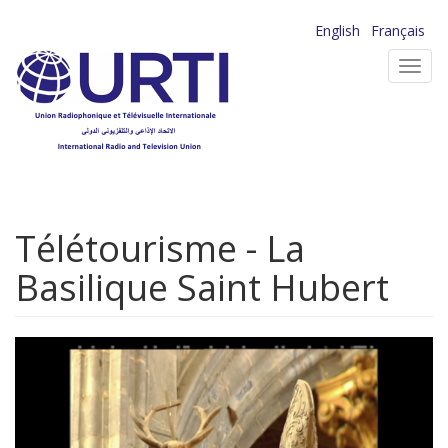
Aller
English
Français
au
Toggl
contenu
navig
principal
Télétourisme - La
Basilique Saint Hubert