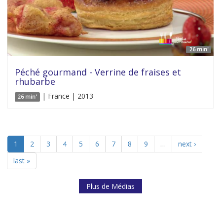
26 min'
Péché gourmand - Verrine de fraises et
rhubarbe
| France | 2013
26 min'
1
2
3
4
5
6
7
8
9
…
next ›
last »
Plus de Médias