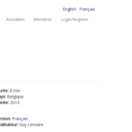
English
Français
Actualités
Membres
Login/Register
urée:
8 min
ays:
Belgique
nnée:
2013
rsion:
Français
alisateur:
Guy Lemaire