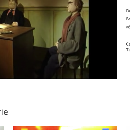
Dé
Br
vé
Ca
T
ie