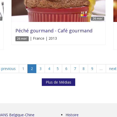
'
26 min'
Péché gourmand - Café gourmand
| France | 2013
26 min'
‹ previous
1
2
3
4
5
6
7
8
9
…
next 
Plus de Médias
0ANS Belgique-Chine
Histoire