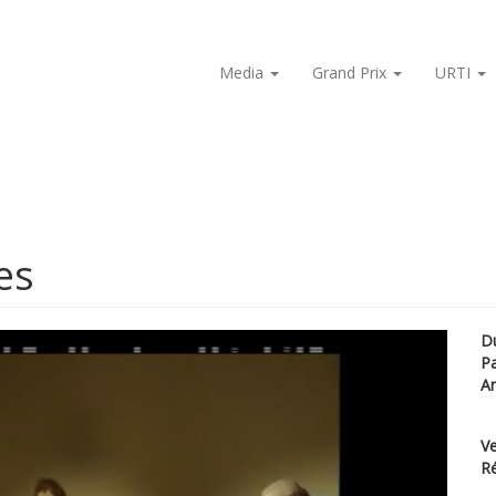
Media
Grand Prix
URTI
es
D
P
A
Ve
Ré