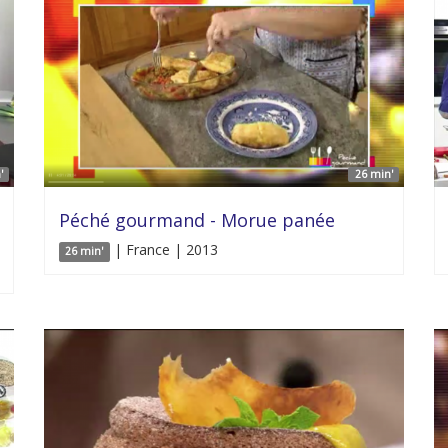
'
26 min'
Péché gourmand - Morue panée
| France | 2013
26 min'