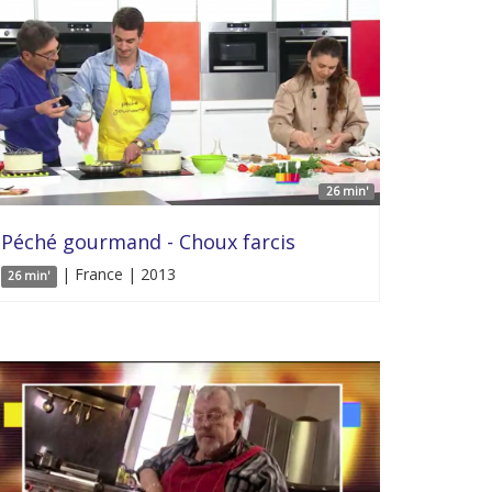
26 min'
Péché gourmand - Choux farcis
| France | 2013
26 min'