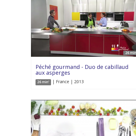
26 min
Péché gourmand - Duo de cabillaud
aux asperges
| France | 2013
26 min'