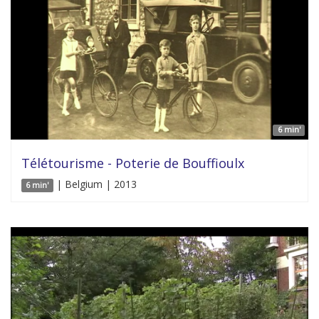
6 min'
Télétourisme - Poterie de Bouffioulx
| Belgium | 2013
6 min'