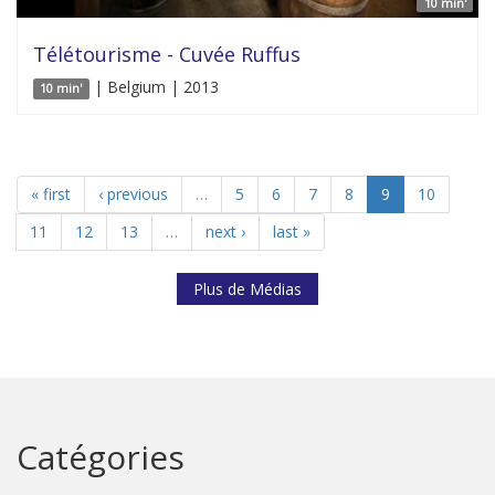
10 min'
Télétourisme - Cuvée Ruffus
| Belgium | 2013
10 min'
« first
‹ previous
…
5
6
7
8
9
10
11
12
13
…
next ›
last »
Plus de Médias
Catégories