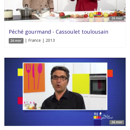
26 min'
Péché gourmand - Cassoulet toulousain
| France | 2013
26 min'
26 min'