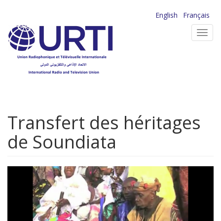
Aller
English
Français
au
Toggl
contenu
navig
principal
Transfert des héritages
de Soundiata