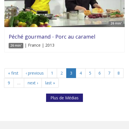
26 min'
Péché gourmand - Porc au caramel
| France | 2013
26 min'
« first
‹ previous
1
2
3
4
5
6
7
8
9
…
next ›
last »
Plus de Médias