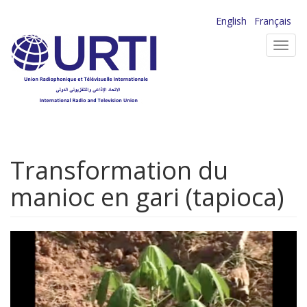
Aller
English
Français
au
Toggl
contenu
navig
principal
Transformation du
manioc en gari (tapioca)