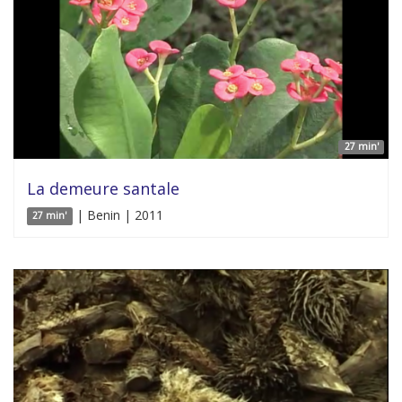
27 min'
La demeure santale
| Benin | 2011
27 min'