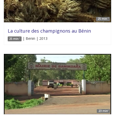
25 min '
La culture des champignons au Bénin
| Benin | 2013
25 min '
23 min'