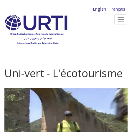
Aller
English
Français
au
Toggl
contenu
navig
principal
Uni-vert - L'écotourisme