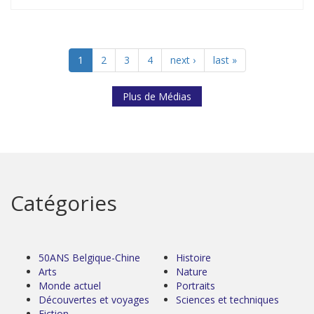
1
2
3
4
next ›
last »
Plus de Médias
Catégories
50ANS Belgique-Chine
Histoire
Arts
Nature
Monde actuel
Portraits
Découvertes et voyages
Sciences et techniques
Fiction