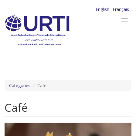
Aller
English
Français
au
Toggl
contenu
navig
principal
Categories
Café
Café