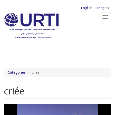
Aller
English
Français
au
Toggl
contenu
navig
principal
Categories
criée
criée