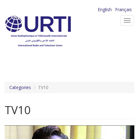
Aller
English
Français
au
Toggl
contenu
navig
principal
Categories
TV10
TV10