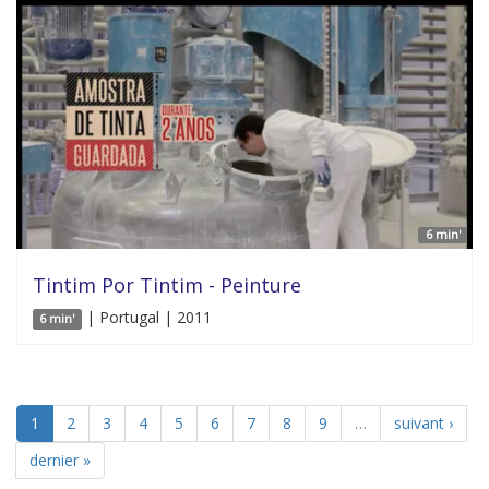
6 min'
Tintim Por Tintim - Peinture
| Portugal | 2011
6 min'
1
2
3
4
5
6
7
8
9
…
suivant ›
dernier »