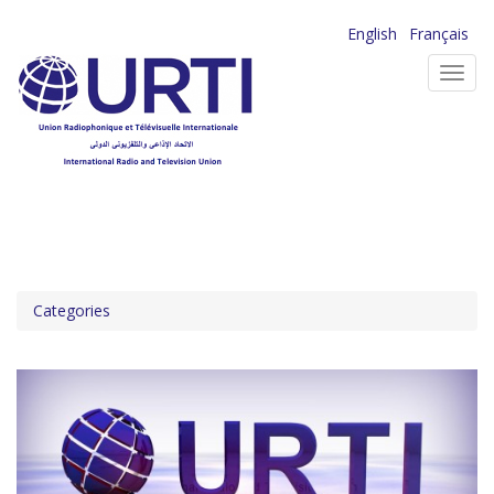
Aller
English
Français
au
Toggl
contenu
navig
principal
Categories