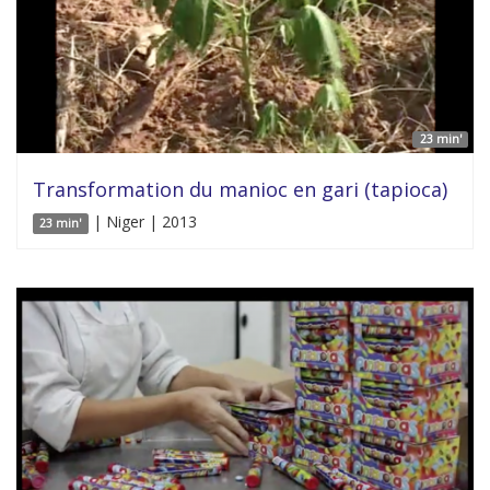
23 min'
Transformation du manioc en gari (tapioca)
| Niger | 2013
23 min'