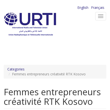
Skip
English
Français
to
Toggl
main
navig
content
Categories
Femmes entrepreneurs créativité RTK Kosovo
Femmes entrepreneurs
créativité RTK Kosovo