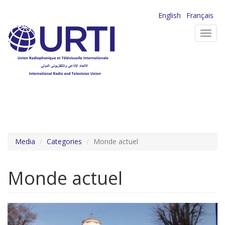
Aller
English
Français
au
Toggl
contenu
navig
principal
Media
Categories
Monde actuel
Monde actuel