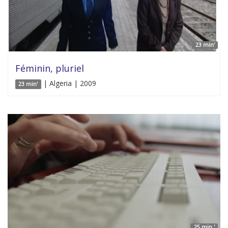
23 min'
Féminin, pluriel
| Algeria | 2009
23 min'
25 min '