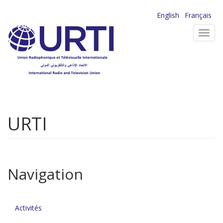
Aller
English
Français
au
Toggl
contenu
navig
principal
URTI
Navigation
Activités