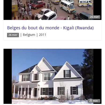
26 min'
Belges du bout du monde - Kigali (Rwanda)
| Belgium | 2011
26 min'
25 min '