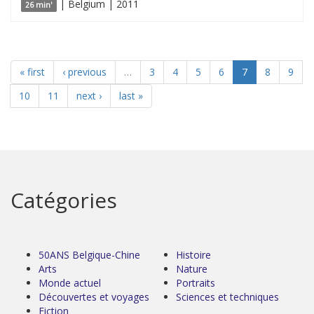
| Belgium | 2011
26 min'
« first
‹ previous
…
3
4
5
6
7
8
9
10
11
next ›
last »
Catégories
50ANS Belgique-Chine
Histoire
Arts
Nature
Monde actuel
Portraits
Découvertes et voyages
Sciences et techniques
Fiction