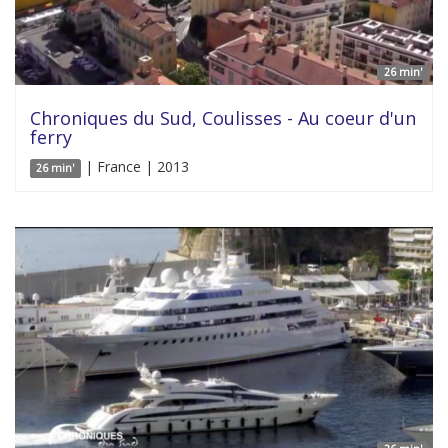
26 min'
Chroniques du Sud, Coulisses - Au coeur d'un
ferry
| France | 2013
26 min'