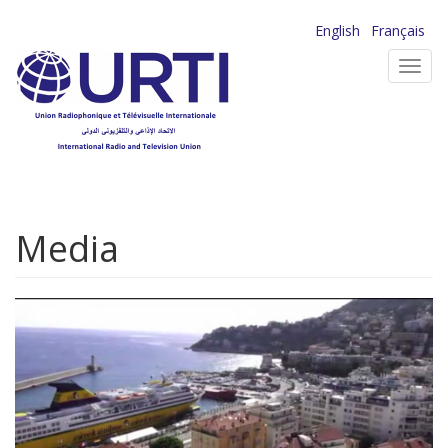
Aller
English
Français
au
Toggl
contenu
navig
principal
Media