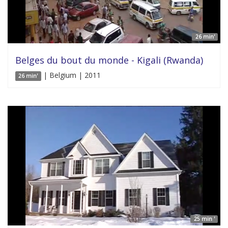
26 min'
Belges du bout du monde - Kigali (Rwanda)
| Belgium | 2011
26 min'
25 min '