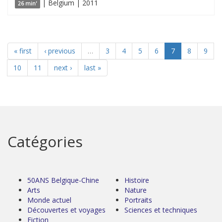
| Belgium | 2011
26 min'
« first
‹ previous
…
3
4
5
6
7
8
9
10
11
next ›
last »
Catégories
50ANS Belgique-Chine
Histoire
Arts
Nature
Monde actuel
Portraits
Découvertes et voyages
Sciences et techniques
Fiction