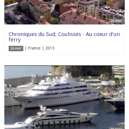
26 min'
Chroniques du Sud, Coulisses - Au coeur d'un
ferry
| France | 2013
26 min'