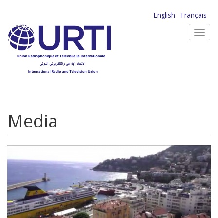
Aller
English
Français
au
Toggl
contenu
navig
principal
Media