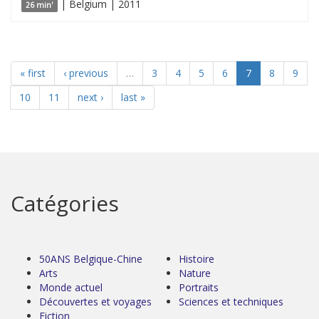
| Belgium | 2011
26 min'
« first
‹ previous
…
3
4
5
6
7
8
9
10
11
next ›
last »
Catégories
50ANS Belgique-Chine
Histoire
Arts
Nature
Monde actuel
Portraits
Découvertes et voyages
Sciences et techniques
Fiction