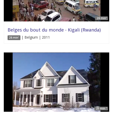
26 min'
Belges du bout du monde - Kigali (Rwanda)
| Belgium | 2011
26 min'
25 min '