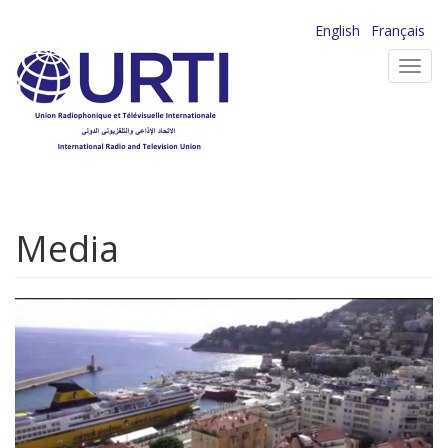
Aller
English
Français
au
Toggl
contenu
navig
principal
Media