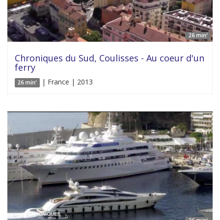
26 min'
Chroniques du Sud, Coulisses - Au coeur d'un
ferry
| France | 2013
26 min'