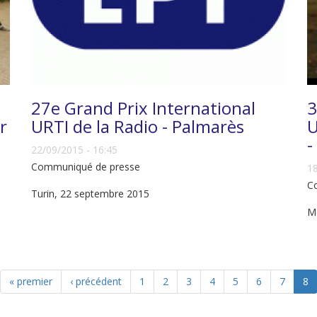
27e Grand Prix International
3
r
URTI de la Radio - Palmarès
U
-
22/09/2015 - 16:45
Communiqué de presse
18
C
Turin, 22 septembre 2015
Mo
« premier
‹ précédent
1
2
3
4
5
6
7
8