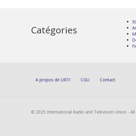
5
Catégories
Ar
M
D
Fi
A propos de URTI
CGU
Contact
© 2025 International Radio and Television Union - Al