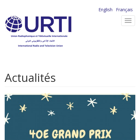
Aller
English
Français
au
Toggl
contenu
navig
principal
Actualités