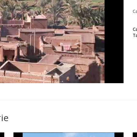
Ca
Ca
T
ie