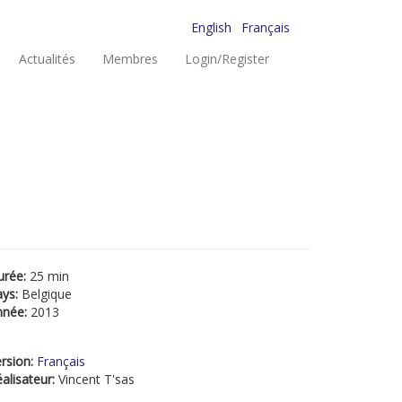
English
Français
Actualités
Membres
Login/Register
urée:
25 min
ays:
Belgique
nnée:
2013
rsion:
Français
alisateur:
Vincent T'sas