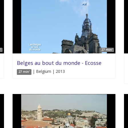
'
27 min'
Belges au bout du monde - Ecosse
| Belgium | 2013
27 min'