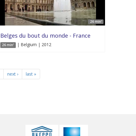
26 min'
Belges du bout du monde - France
| Belgium | 2012
26 min'
next ›
last »