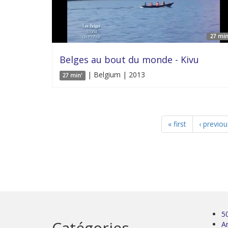
27 min
Belges au bout du monde - Kivu
| Belgium | 2013
27 min'
« first
‹ previou
5
Catégories
Ar