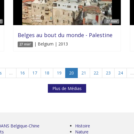
'
27 min'
Belges au bout du monde - Palestine
| Belgium | 2013
27 min'
s
…
16
17
18
19
20
21
22
23
24
…
Plus de Médias
0ANS Belgique-Chine
Histoire
ts
Nature