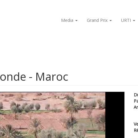
Media
Grand Prix
URTI
monde - Maroc
D
P
A
Ve
Ré