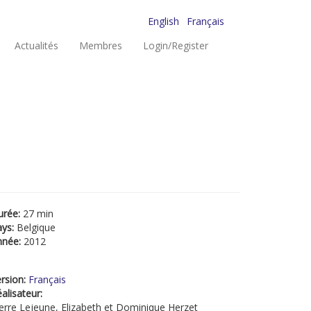
English
Français
Actualités
Membres
Login/Register
urée:
27 min
ays:
Belgique
nnée:
2012
rsion:
Français
alisateur:
erre Lejeune, Elizabeth et Dominique Herzet