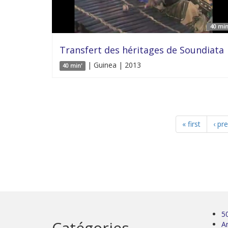
40 min
Transfert des héritages de Soundiata
| Guinea | 2013
40 min'
« first
‹ pr
5
Catégories
Ar