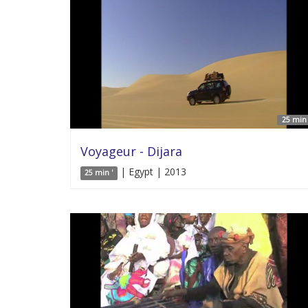
25 min 
Voyageur - Dijara
| Egypt | 2013
25 min '