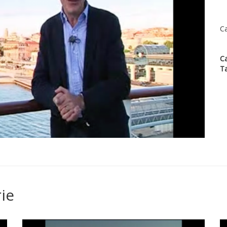
Ca
Ca
T
ie