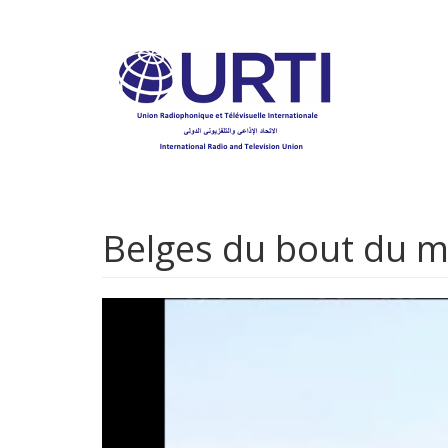
Aller
au
contenu
principal
Belges du bout du m