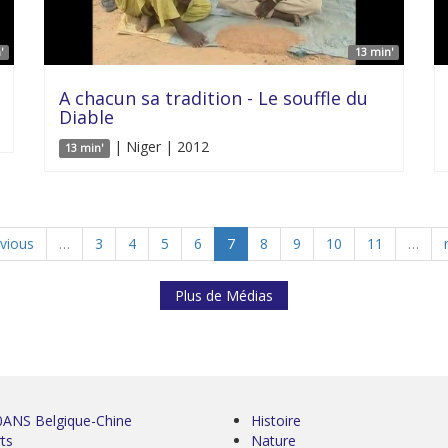
'
13 min'
A chacun sa tradition - Le souffle du
Diable
| Niger | 2012
13 min'
evious
…
3
4
5
6
7
8
9
10
11
…
Plus de Médias
0ANS Belgique-Chine
Histoire
ts
Nature