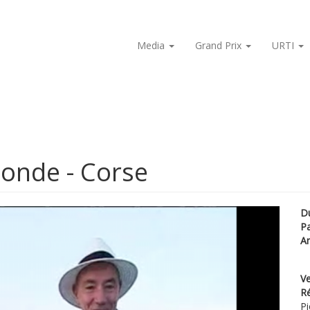
Media
Grand Prix
URTI
onde - Corse
D
P
A
Ve
Ré
Pi