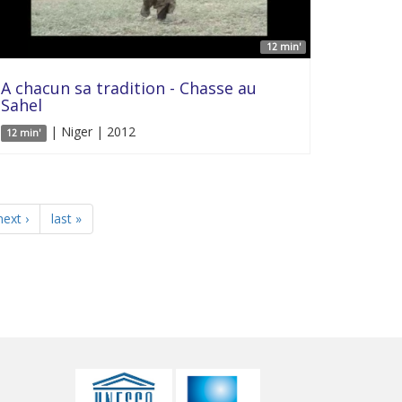
12 min'
A chacun sa tradition - Chasse au
Sahel
| Niger | 2012
12 min'
next ›
last »