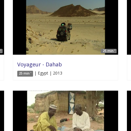
'
25 min '
Voyageur - Dahab
| Egypt | 2013
25 min '