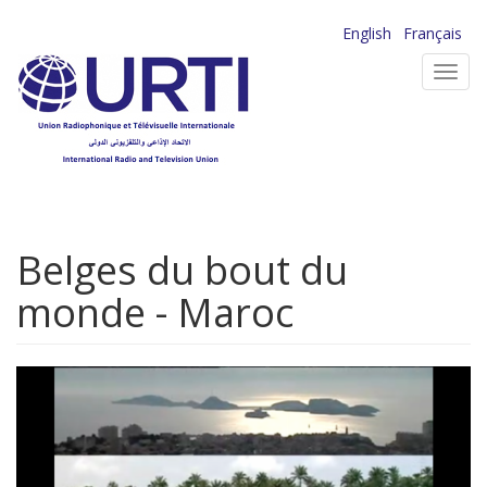
Aller
English
Français
au
Toggl
contenu
navig
principal
Belges du bout du
monde - Maroc