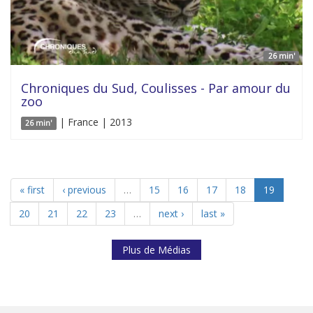
26 min'
Chroniques du Sud, Coulisses - Par amour du
zoo
| France | 2013
26 min'
« first
‹ previous
…
15
16
17
18
19
20
21
22
23
…
next ›
last »
Plus de Médias