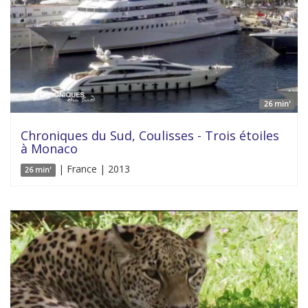
26 min'
Chroniques du Sud, Coulisses - Trois étoiles
à Monaco
| France | 2013
26 min'