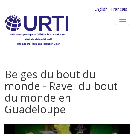
Aller
English
Français
au
Toggl
contenu
navig
principal
Belges du bout du
monde - Ravel du bout
du monde en
Guadeloupe