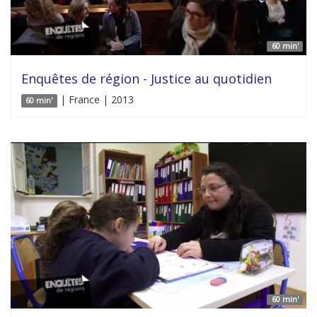
60 min'
Enquêtes de région - Justice au quotidien
| France | 2013
60 min'
60 min'