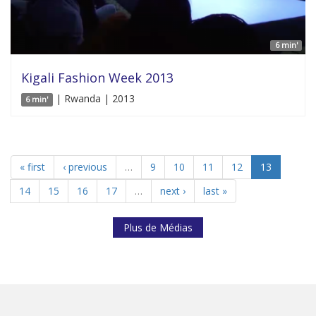
6 min'
Kigali Fashion Week 2013
| Rwanda | 2013
6 min'
« first
‹ previous
…
9
10
11
12
13
14
15
16
17
…
next ›
last »
Plus de Médias