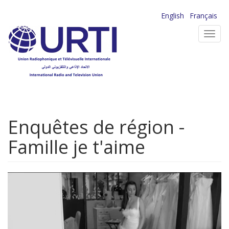
Aller
English
Français
au
Toggl
contenu
navig
principal
Enquêtes de région -
Famille je t'aime