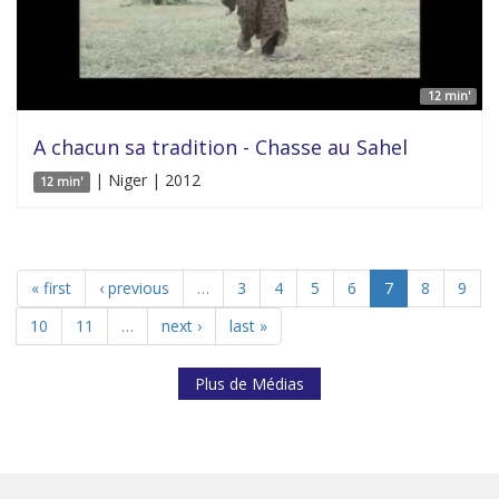
12 min'
A chacun sa tradition - Chasse au Sahel
| Niger | 2012
12 min'
« first
‹ previous
…
3
4
5
6
7
8
9
10
11
…
next ›
last »
Plus de Médias