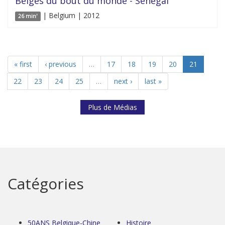
Belges du bout du monde - Sénégal
| Belgium | 2012
26 min'
« first
‹ previous
…
17
18
19
20
21
22
23
24
25
…
next ›
last »
Plus de Médias
Catégories
50ANS Belgique-Chine
Histoire