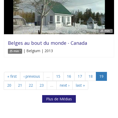
25 min '
Belges au bout du monde - Canada
| Belgium | 2013
25 min '
« first
‹ previous
…
15
16
17
18
19
20
21
22
23
…
next ›
last »
Plus de Médias