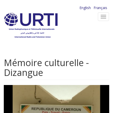
Aller
English
Français
au
Toggl
contenu
navig
principal
Mémoire culturelle -
Dizangue