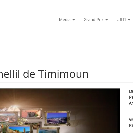
Media
Grand Prix
URTI
Ahellil de Timimoun
D
P
A
Ve
Ré