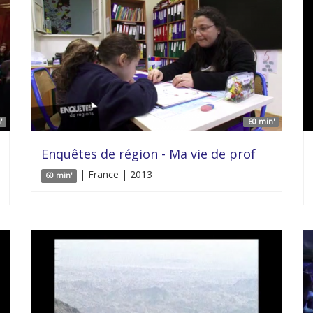
'
60 min'
Enquêtes de région - Ma vie de prof
| France | 2013
60 min'