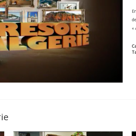
Em
de
« 
Ca
T
ie