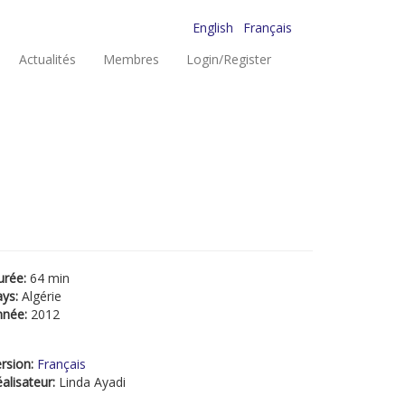
English
Français
Actualités
Membres
Login/Register
urée:
64 min
ays:
Algérie
nnée:
2012
rsion:
Français
alisateur:
Linda Ayadi