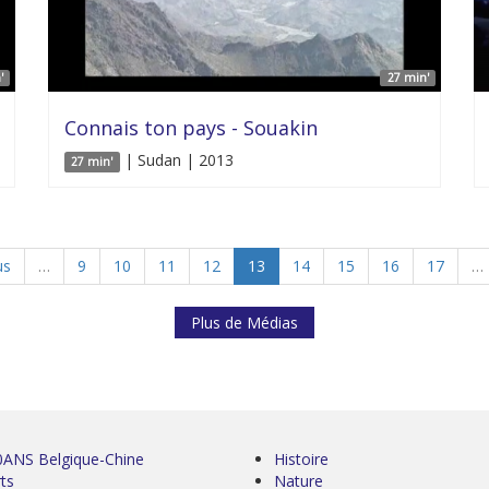
'
27 min'
Connais ton pays - Souakin
| Sudan | 2013
27 min'
us
…
9
10
11
12
13
14
15
16
17
…
Plus de Médias
0ANS Belgique-Chine
Histoire
ts
Nature