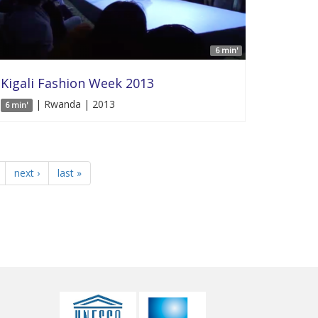
6 min'
Kigali Fashion Week 2013
| Rwanda | 2013
6 min'
next ›
last »