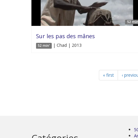
52 min
Sur les pas des mânes
| Chad | 2013
52 min'
« first
‹ previo
5
Catégories
Ar