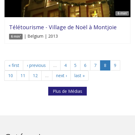
6 min'
Télétourisme - Village de Noël à Montjoie
| Belgium | 2013
6 min'
« first
‹ previous
…
4
5
6
7
8
9
10
11
12
…
next ›
last »
Plus de Médias