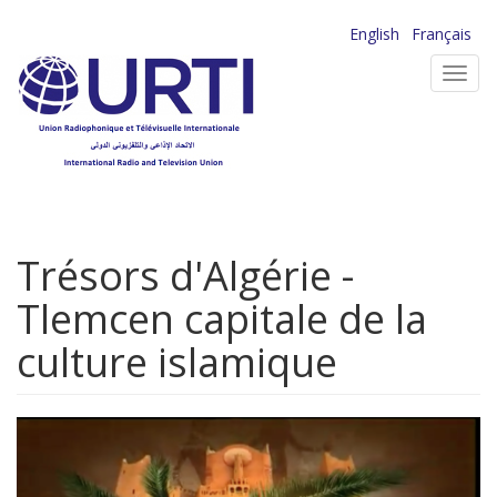
Aller
English
Français
au
Toggl
contenu
navig
principal
Trésors d'Algérie -
Tlemcen capitale de la
culture islamique