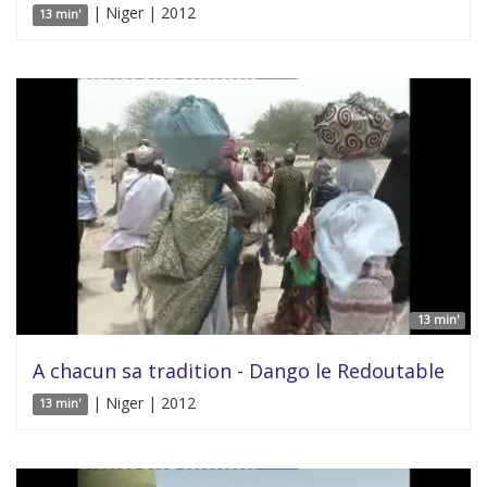
| Niger | 2012
13 min'
13 min'
A chacun sa tradition - Dango le Redoutable
| Niger | 2012
13 min'