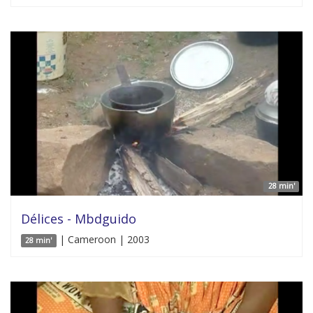
28 min'
Délices - Mbdguido
| Cameroon | 2003
28 min'