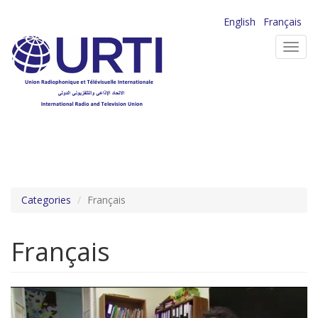
Aller
English
Français
au
Toggl
contenu
navig
principal
Categories
Français
Français