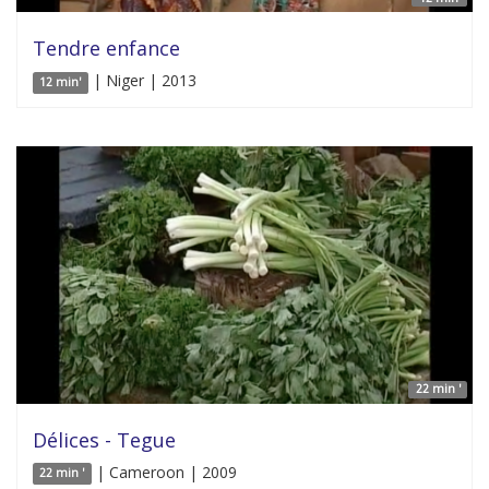
Tendre enfance
| Niger | 2013
12 min'
22 min '
Délices - Tegue
| Cameroon | 2009
22 min '