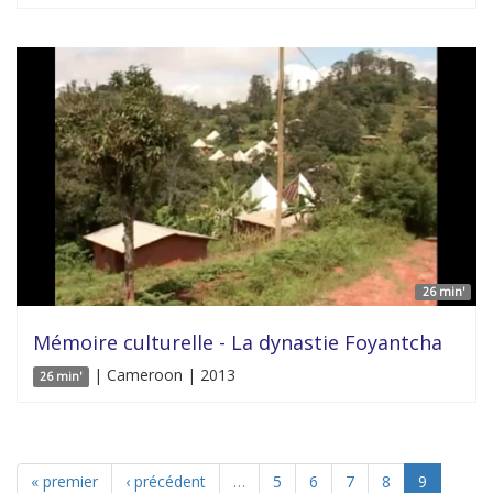
26 min'
Mémoire culturelle - La dynastie Foyantcha
| Cameroon | 2013
26 min'
« premier
‹ précédent
…
5
6
7
8
9