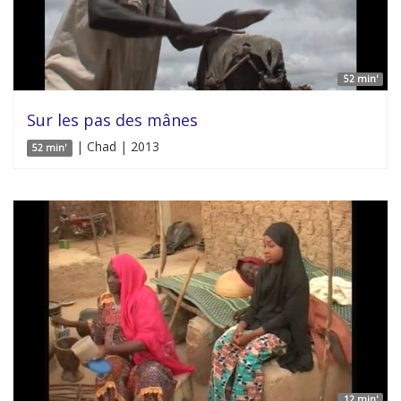
52 min'
Sur les pas des mânes
| Chad | 2013
52 min'
12 min'