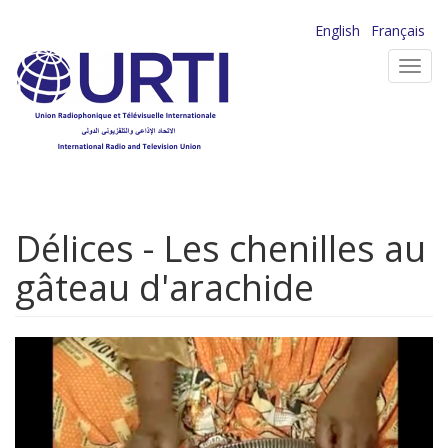
Aller
English
Français
au
Toggl
contenu
navig
principal
Délices - Les chenilles au
gâteau d'arachide