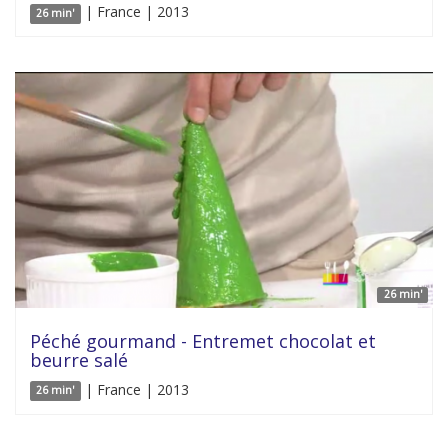
| France | 2013
26 min'
26 min'
Péché gourmand - Entremet chocolat et
beurre salé
| France | 2013
26 min'