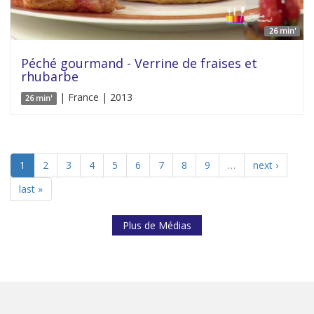
26 min'
Péché gourmand - Verrine de fraises et
rhubarbe
| France | 2013
26 min'
1
2
3
4
5
6
7
8
9
…
next ›
last »
Plus de Médias