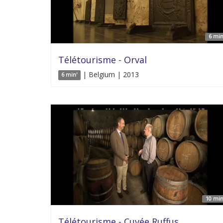
6 min
Télétourisme - Orval
| Belgium | 2013
6 min'
10 min
Télétourisme - Cuvée Ruffus