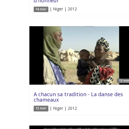
d'honneur
| Niger | 2012
14 min'
13 min
A chacun sa tradition - La danse des
chameaux
| Niger | 2012
13 min'