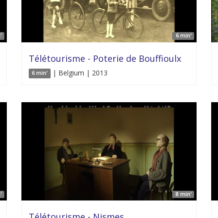
'
6 min'
Télétourisme - Poterie de Bouffioulx
| Belgium | 2013
6 min'
'
8 min'
Télétourisme - Nismes