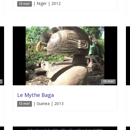
| Niger | 2012
13 min'
'
13 min'
Le Mythe Baga
| Guinea | 2013
13 min'