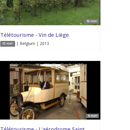
10 min'
Télétourisme - Vin de Liège
| Belgium | 2013
10 min'
6 min'
Télétourisme - L'aérodrome Saint