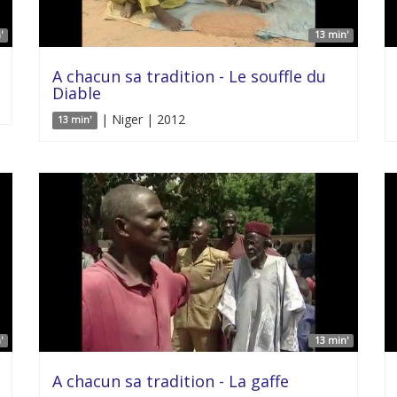
'
13 min'
A chacun sa tradition - Le souffle du
Diable
| Niger | 2012
13 min'
'
13 min'
A chacun sa tradition - La gaffe