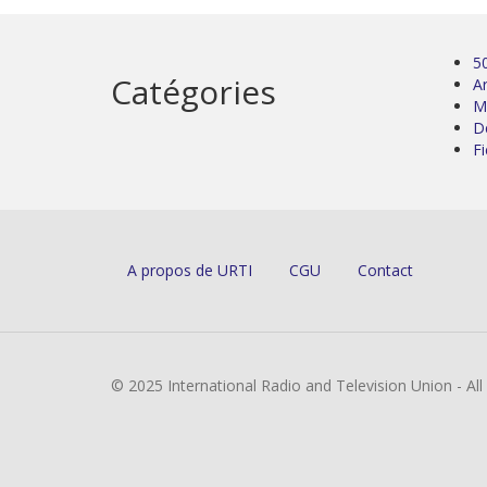
5
Catégories
Ar
M
D
Fi
A propos de URTI
CGU
Contact
© 2025 International Radio and Television Union - Al