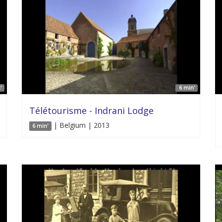
'
6 min'
Télétourisme - Indrani Lodge
| Belgium | 2013
6 min'