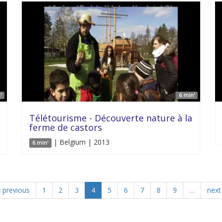
'
6 min'
Télétourisme - Découverte nature à la
ferme de castors
| Belgium | 2013
6 min'
‹ previous
1
2
3
4
5
6
7
8
9
…
next 