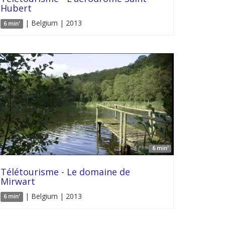
Hubert
| Belgium | 2013
6 min'
6 min'
Télétourisme - Le domaine de
Mirwart
| Belgium | 2013
6 min'