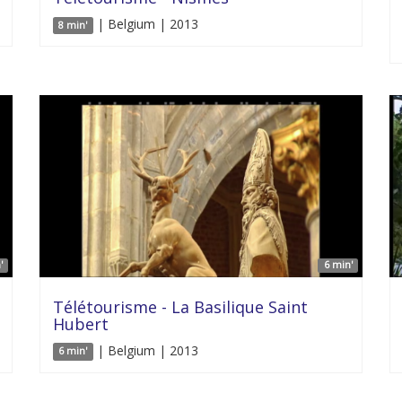
| Belgium | 2013
8 min'
'
6 min'
Télétourisme - La Basilique Saint
Hubert
| Belgium | 2013
6 min'