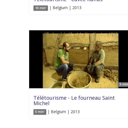
| Belgium | 2013
10 min'
5 min
Télétourisme - Le fourneau Saint
Michel
| Belgium | 2013
5 min'