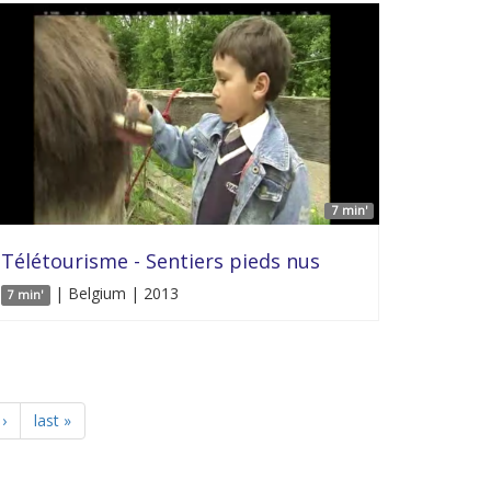
7 min'
Télétourisme - Sentiers pieds nus
| Belgium | 2013
7 min'
›
last »