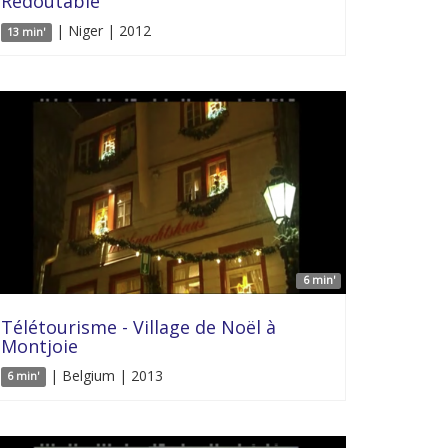
Redoutable
| Niger | 2012
13 min'
6 min'
Télétourisme - Village de Noël à
Montjoie
| Belgium | 2013
6 min'