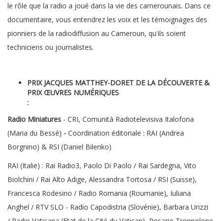
le rôle que la radio a joué dans la vie des camerounais. Dans ce
documentaire, vous entendrez les voix et les témoignages des
pionniers de la radiodiffusion au Cameroun, qu'ils soient
techniciens ou journalistes.
PRIX JACQUES MATTHEY-DORET DE LA DÉCOUVERTE &
PRIX ŒUVRES NUMÉRIQUES
:
Radio Miniatures
- CRI, Comunità Radiotelevisiva Italofona
(Maria du Bessé)
-
Coordination éditoriale : RAI (Andrea
Borgnino) & RSI (Daniel Bilenko)
RAI (Italie) : Rai Radio3, Paolo Di Paolo / Rai Sardegna, Vito
Biolchini / Rai Alto Adige, Alessandra Tortosa / RSI (Suisse),
Francesca Rodesino / Radio Romania (Roumanie), Iuliana
Anghel / RTV SLO - Radio Capodistria (Slovénie), Barbara Urizzi
/ Radio Vaticana (Etat de la Cité du Vatican), Rosario Tronnolone