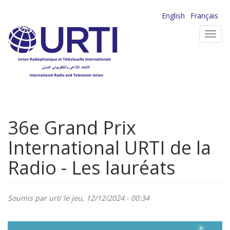
Aller
English
Français
au
Toggl
contenu
navig
principal
36e Grand Prix
International URTI de la
Radio - Les lauréats
Soumis par
urti
le jeu, 12/12/2024 - 00:34