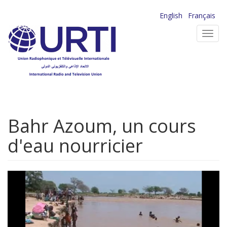
Aller
English
Français
au
Toggl
contenu
navig
principal
Bahr Azoum, un cours
d'eau nourricier