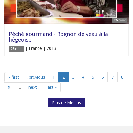
26 min'
Péché gourmand - Rognon de veau à la
liégeoise
| France | 2013
26 min'
« first
‹ previous
1
2
3
4
5
6
7
8
9
…
next ›
last »
Plus de Médias