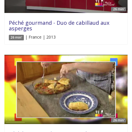
26 min'
Péché gourmand - Duo de cabillaud aux
asperges
| France | 2013
26 min'
26 min'