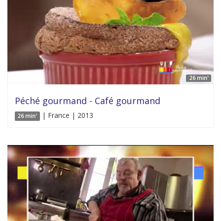
26 min'
Péché gourmand - Café gourmand
| France | 2013
26 min'