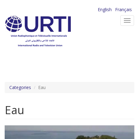
Aller
English
Français
au
Toggl
contenu
navig
principal
Categories
Eau
Eau