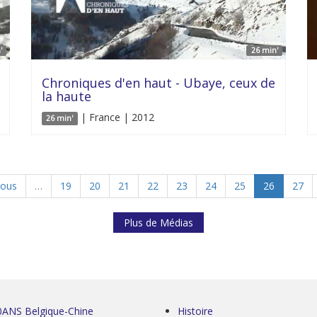
'
26 min'
Chroniques d'en haut - Ubaye, ceux de
la haute
| France | 2012
26 min'
ious
…
19
20
21
22
23
24
25
26
27
Plus de Médias
0ANS Belgique-Chine
Histoire