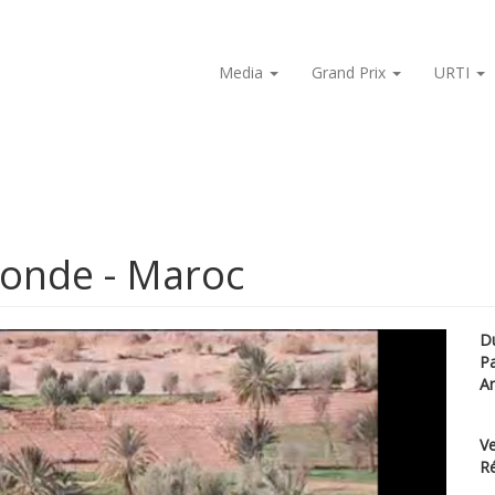
Media
Grand Prix
URTI
monde - Maroc
D
P
A
Ve
Ré