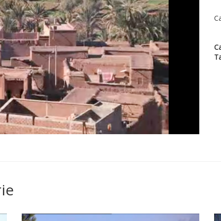
Ca
Ca
T
ie