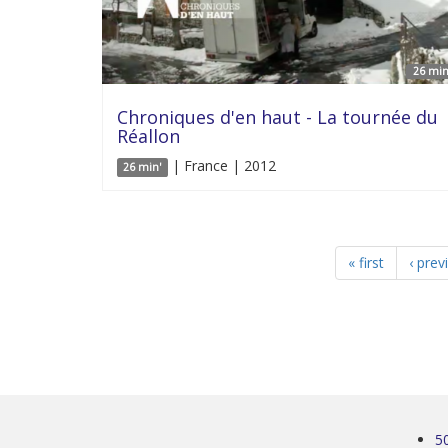
26 min
Chroniques d'en haut - La tournée du
Réallon
| France | 2012
26 min'
« first
‹ prev
5