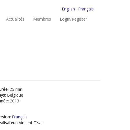
English
Français
Actualités
Membres
Login/Register
urée:
25 min
ays:
Belgique
nnée:
2013
rsion:
Français
alisateur:
Vincent T'sas