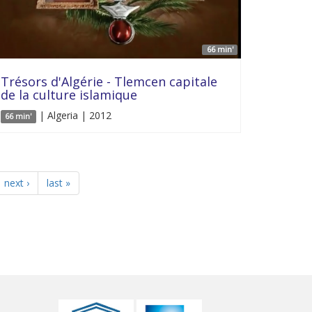
66 min'
Trésors d'Algérie - Tlemcen capitale
de la culture islamique
| Algeria | 2012
66 min'
next ›
last »