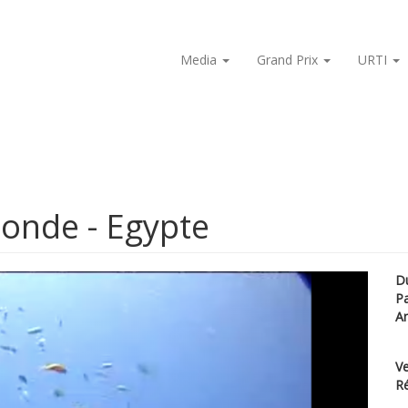
Media
Grand Prix
URTI
onde - Egypte
D
P
A
Ve
Ré