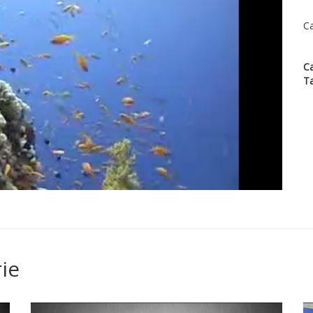
Ca
Ca
T
ie