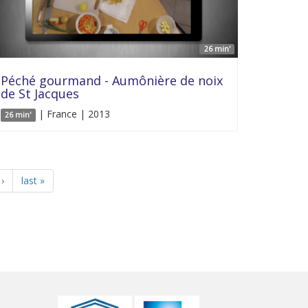
26 min'
Péché gourmand - Aumônière de noix
de St Jacques
| France | 2013
26 min'
›
last »