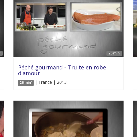
'
26 min'
Péché gourmand - Truite en robe
d'amour
| France | 2013
26 min'