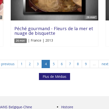
'
26 min'
Péché gourmand - Fleurs de la mer et
nuage de bisquette
| France | 2013
26 min'
‹ previous
1
2
3
4
5
6
7
8
9
…
next 
Plus de Médias
0ANS Belgique-Chine
Histoire