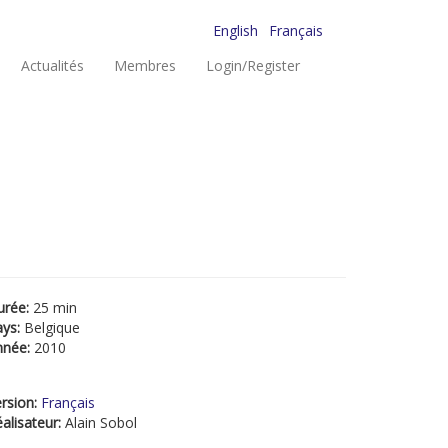
English
Français
Actualités
Membres
Login/Register
urée:
25 min
ays:
Belgique
nnée:
2010
rsion:
Français
alisateur:
Alain Sobol