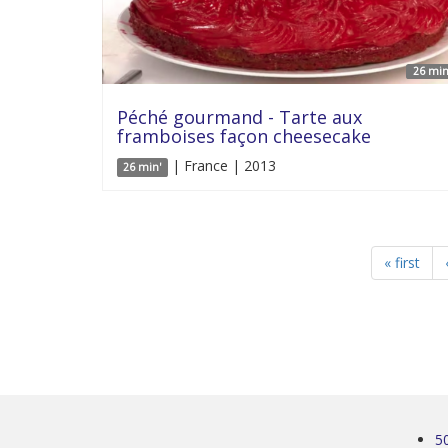
26 min
Péché gourmand - Tarte aux
framboises façon cheesecake
| France | 2013
26 min'
« first
5