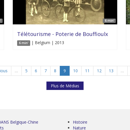
'
6 min'
Télétourisme - Poterie de Bouffioulx
| Belgium | 2013
6 min'
vious
…
5
6
7
8
9
10
11
12
13
…
Plus de Médias
0ANS Belgique-Chine
Histoire
ts
Nature