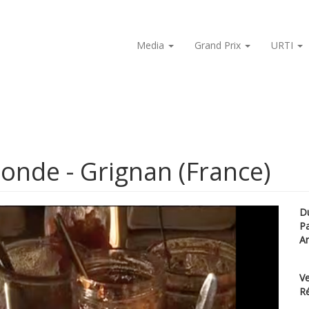
Media
Grand Prix
URTI
onde - Grignan (France)
D
P
A
Ve
Ré