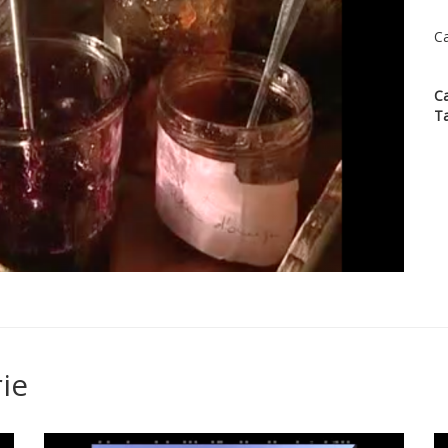
Ca
Ca
T
ie