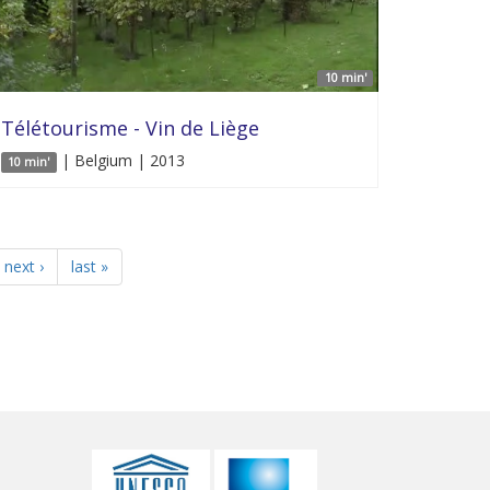
10 min'
Télétourisme - Vin de Liège
| Belgium | 2013
10 min'
next ›
last »