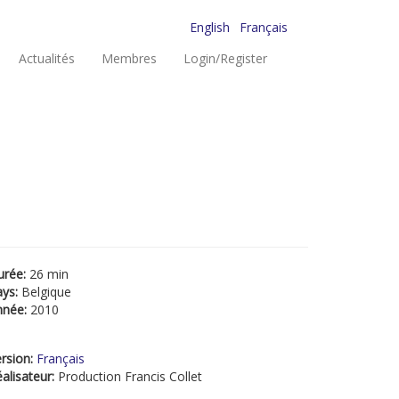
English
Français
Actualités
Membres
Login/Register
urée:
26 min
ays:
Belgique
nnée:
2010
rsion:
Français
alisateur:
Production Francis Collet