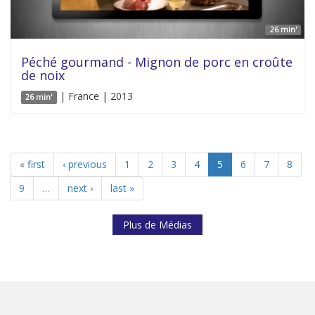
26 min'
Péché gourmand - Mignon de porc en croûte
de noix
| France | 2013
26 min'
« first
‹ previous
1
2
3
4
5
6
7
8
9
…
next ›
last »
Plus de Médias