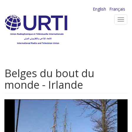
Aller
English
Français
au
Toggl
contenu
navig
principal
Belges du bout du
monde - Irlande