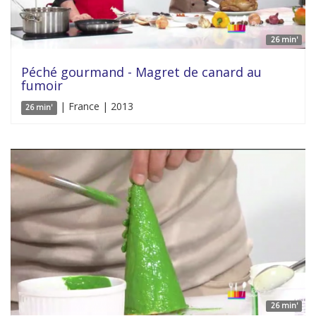
26 min'
Péché gourmand - Magret de canard au
fumoir
| France | 2013
26 min'
26 min'