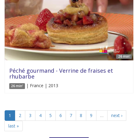
26 min'
Péché gourmand - Verrine de fraises et
rhubarbe
| France | 2013
26 min'
1
2
3
4
5
6
7
8
9
…
next ›
last »