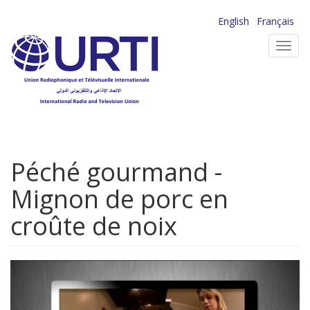
Aller
English
Français
au
Toggl
contenu
navig
principal
Péché gourmand -
Mignon de porc en
croûte de noix