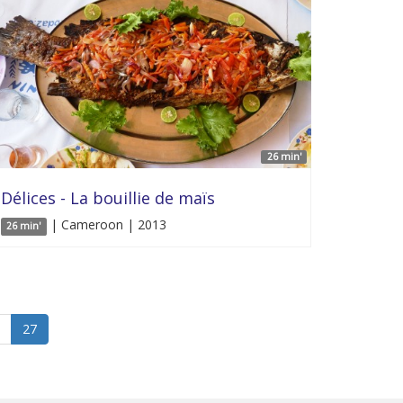
26 min'
Délices - La bouillie de maïs
| Cameroon | 2013
26 min'
27