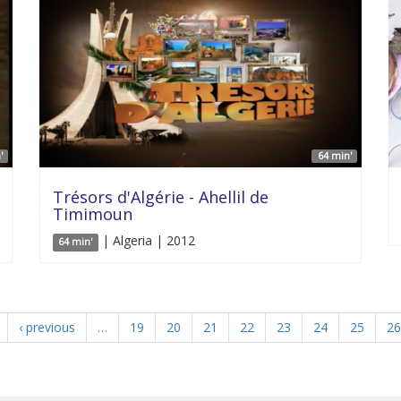
'
64 min'
Trésors d'Algérie - Ahellil de
Timimoun
| Algeria | 2012
64 min'
‹ previous
…
19
20
21
22
23
24
25
26