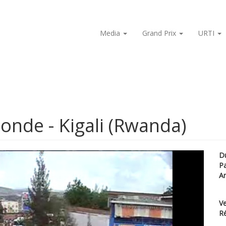
Media
Grand Prix
URTI
onde - Kigali (Rwanda)
D
P
A
Ve
Ré