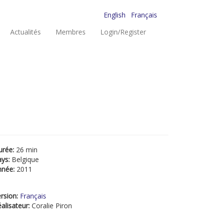
English
Français
Actualités
Membres
Login/Register
urée:
26 min
ays:
Belgique
nnée:
2011
rsion:
Français
alisateur:
Coralie Piron