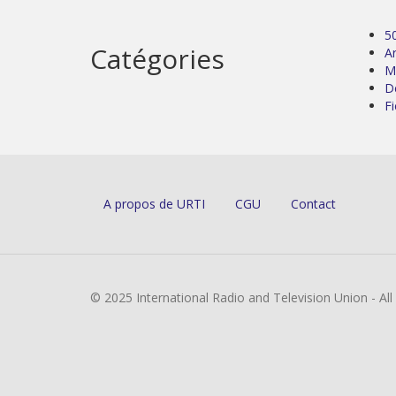
5
Catégories
Ar
M
D
Fi
A propos de URTI
CGU
Contact
© 2025 International Radio and Television Union - Al