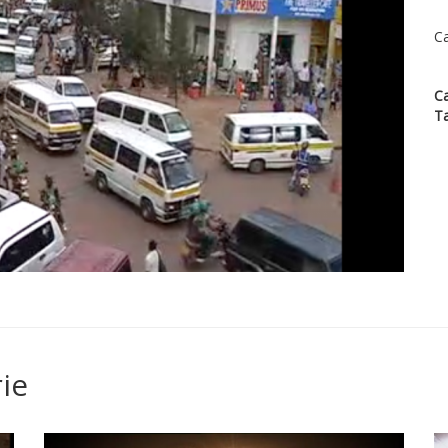
Ca
Ca
T
ie