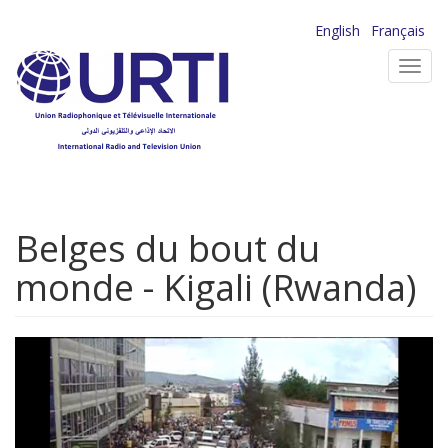
Aller
English
Français
au
Toggl
contenu
navig
principal
Belges du bout du
monde - Kigali (Rwanda)