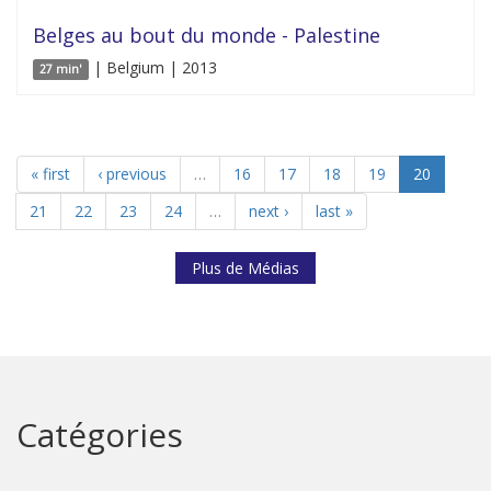
Belges au bout du monde - Palestine
| Belgium | 2013
27 min'
« first
‹ previous
…
16
17
18
19
20
21
22
23
24
…
next ›
last »
Plus de Médias
Catégories