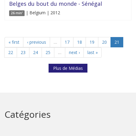
Belges du bout du monde - Sénégal
| Belgium | 2012
26 min'
« first
‹ previous
…
17
18
19
20
21
22
23
24
25
…
next ›
last »
Plus de Médias
Catégories