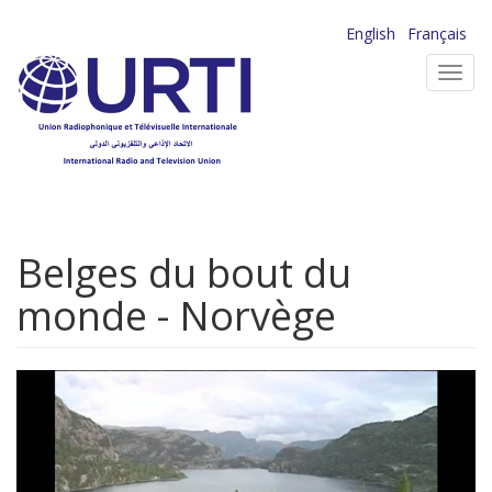
Aller
English
Français
au
Toggl
contenu
navig
principal
Belges du bout du
monde - Norvège