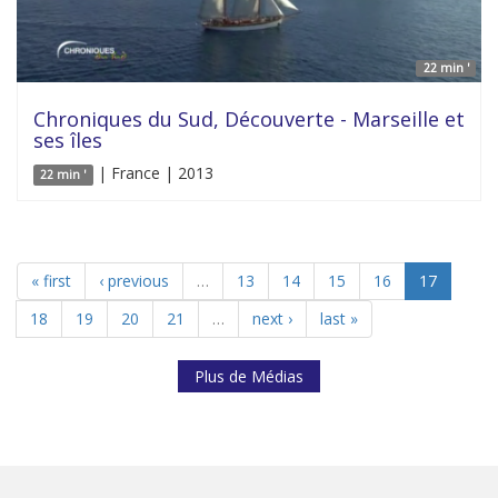
22 min '
Chroniques du Sud, Découverte - Marseille et
ses îles
| France | 2013
22 min '
« first
‹ previous
…
13
14
15
16
17
18
19
20
21
…
next ›
last »
Plus de Médias