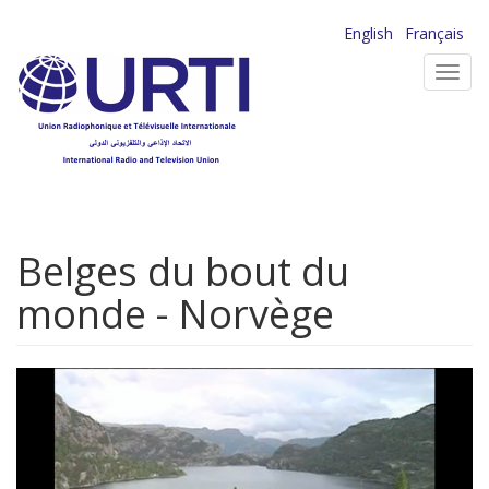
Aller
English
Français
au
Toggl
contenu
navig
principal
Belges du bout du
monde - Norvège