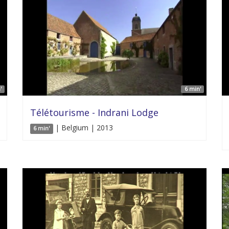
'
6 min'
Télétourisme - Indrani Lodge
| Belgium | 2013
6 min'