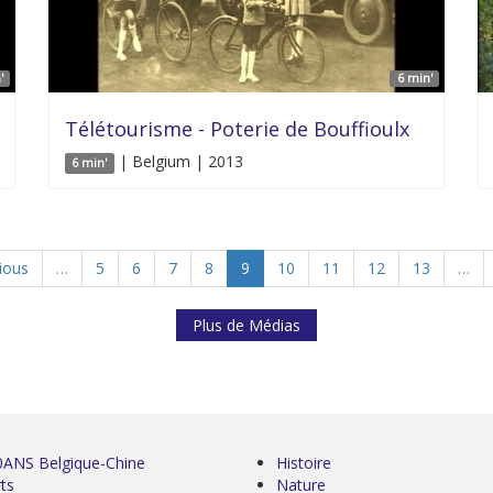
'
6 min'
Télétourisme - Poterie de Bouffioulx
| Belgium | 2013
6 min'
vious
…
5
6
7
8
9
10
11
12
13
…
Plus de Médias
0ANS Belgique-Chine
Histoire
ts
Nature