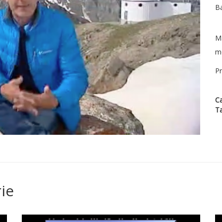
Ba
Ma
mo
Pr
Ca
T
ie