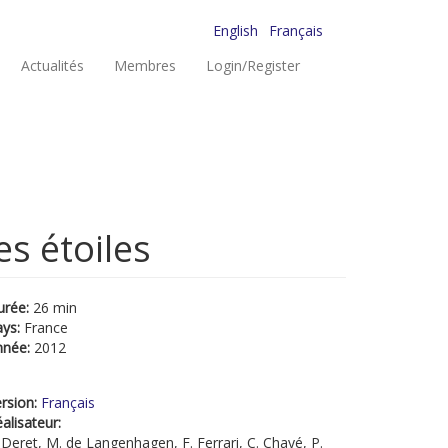
English
Français
Actualités
Membres
Login/Register
s étoiles
urée:
26 min
ays:
France
nnée:
2012
rsion:
Français
alisateur:
 Deret, M. de Langenhagen, F. Ferrari, C. Chayé, P.