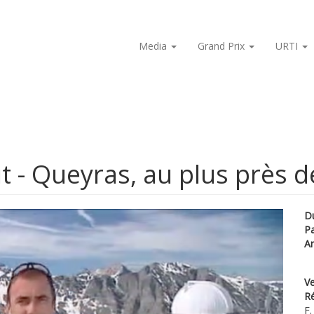
Media
Grand Prix
URTI
 - Queyras, au plus près de
D
P
A
Ve
Ré
F.