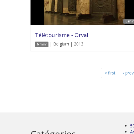
6 min
Télétourisme - Orval
| Belgium | 2013
6 min'
« first
‹ pre
5
Catégories
Ar