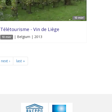
10 min'
Télétourisme - Vin de Liège
| Belgium | 2013
10 min'
next ›
last »