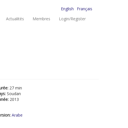
English
Français
Actualités
Membres
Login/Register
urée:
27 min
ays:
Soudan
nnée:
2013
rsion:
Arabe