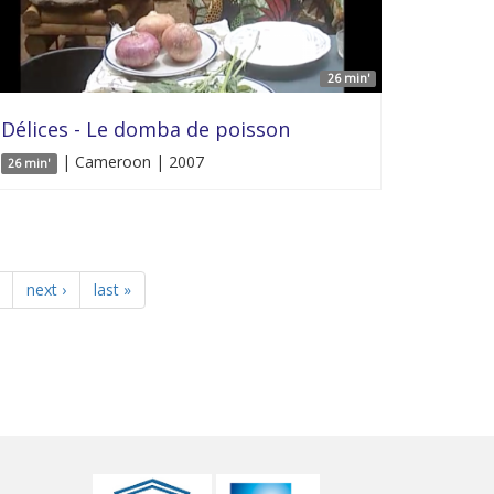
26 min'
Délices - Le domba de poisson
| Cameroon | 2007
26 min'
next ›
last »