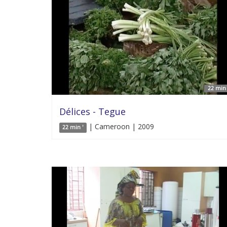
22 min 
Délices - Tegue
| Cameroon | 2009
22 min '