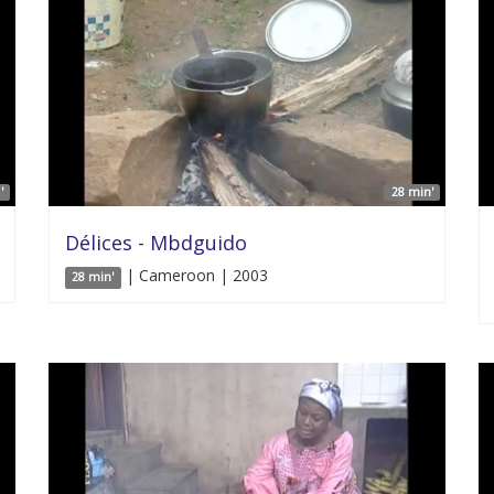
'
28 min'
Délices - Mbdguido
| Cameroon | 2003
28 min'