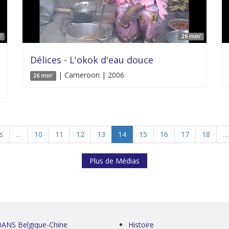
'
26 min'
Délices - L'okok d'eau douce
| Cameroon | 2006
26 min'
s
…
10
11
12
13
14
15
16
17
18
…
Plus de Médias
0ANS Belgique-Chine
Histoire