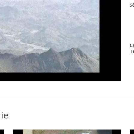
Sé
Ca
T
ie