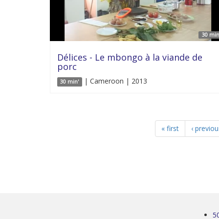
30 min
Délices - Le mbongo à la viande de
porc
| Cameroon | 2013
30 min'
« first
‹ previou
5