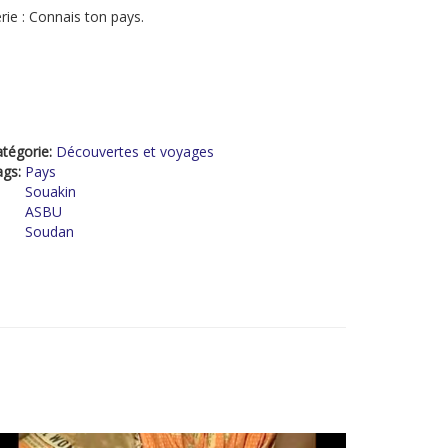
rie : Connais ton pays.
tégorie:
Découvertes et voyages
ags:
Pays
Souakin
ASBU
Soudan