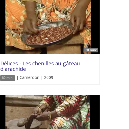
30 min'
Délices - Les chenilles au gâteau
d'arachide
| Cameroon | 2009
30 min'