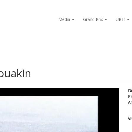
Media
Grand Prix
URTI
Souakin
D
P
A
Ve